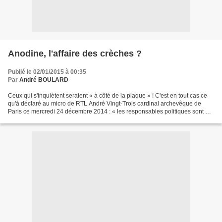
Anodine, l'affaire des crèches ?
Publié le 02/01/2015 à 00:35
Par
André BOULARD
Ceux qui s'inquiètent seraient « à côté de la plaque » ! C'est en tout cas ce
qu'à déclaré au micro de RTL André Vingt-Trois cardinal archevêque de
Paris ce mercredi 24 décembre 2014 : « les responsables politiques sont à
côté de la plaque lorsqu'ils...