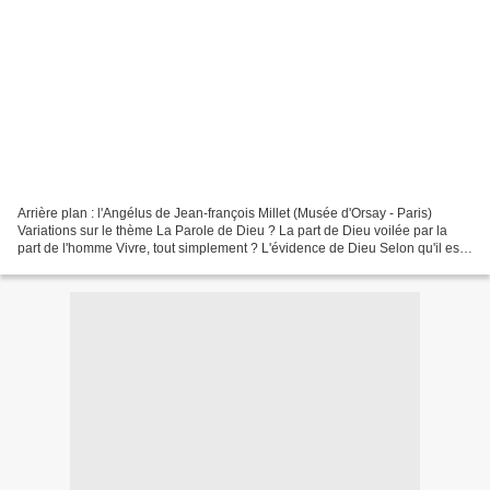
Arrière plan : l'Angélus de Jean-françois Millet (Musée d'Orsay - Paris)
Variations sur le thème La Parole de Dieu ? La part de Dieu voilée par la
part de l'homme Vivre, tout simplement ? L'évidence de Dieu Selon qu'il est
transitif, direct ou indirect,...