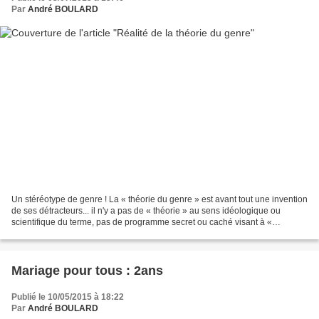
Par
André BOULARD
Un stéréotype de genre ! La « théorie du genre » est avant tout une invention
de ses détracteurs... il n'y a pas de « théorie » au sens idéologique ou
scientifique du terme, pas de programme secret ou caché visant à «
manipuler » les enfants. (En savoir...
Mariage pour tous : 2ans
Publié le 10/05/2015 à 18:22
Par
André BOULARD