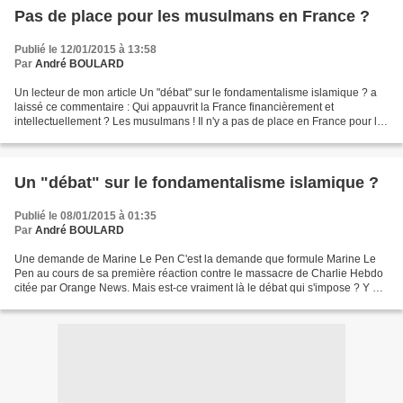
Pas de place pour les musulmans en France ?
Publié le 12/01/2015 à 13:58
Par
André BOULARD
Un lecteur de mon article Un "débat" sur le fondamentalisme islamique ? a
laissé ce commentaire : Qui appauvrit la France financièrement et
intellectuellement ? Les musulmans ! Il n'y a pas de place en France pour les
musulmans ! Cessons de nous voiler...
Un "débat" sur le fondamentalisme islamique ?
Publié le 08/01/2015 à 01:35
Par
André BOULARD
Une demande de Marine Le Pen C'est la demande que formule Marine Le
Pen au cours de sa première réaction contre le massacre de Charlie Hebdo
citée par Orange News. Mais est-ce vraiment là le débat qui s'impose ? Y a-t-
il beaucoup de gens ou de politiciens...