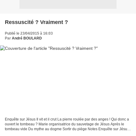
Ressuscité ? Vraiment ?
Publié le 23/04/2015 à 16:03
Par
André BOULARD
Enquête sur Jésus Il vit et il crut La pierre roulée par des anges ! Qui donc a
ouvert le tombeau ? Marie organisatrice du sauvetage de Jésus Après le
tombeau vide Du mythe au dogme Sortir du piège Notes Enquête sur Jésus
Tous les chrétiens du monde,...