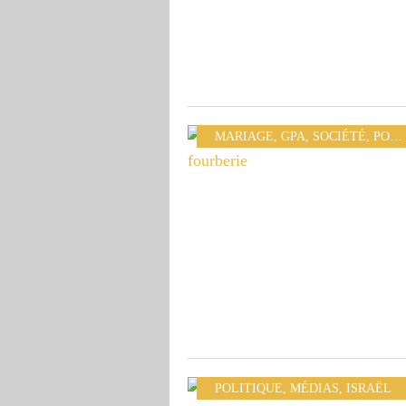
MARIAGE
,
GPA
,
SOCIÉTÉ
,
POLITIQUE
POLITIQUE
,
MÉDIAS
,
ISRAËL