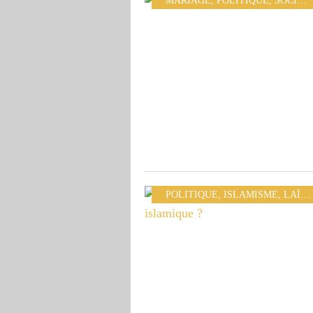
MARIAGE
,
POLITIQUE
,
SOCIÉTÉ
POLITIQUE
,
ISLAMISME
,
LAÏCITÉ