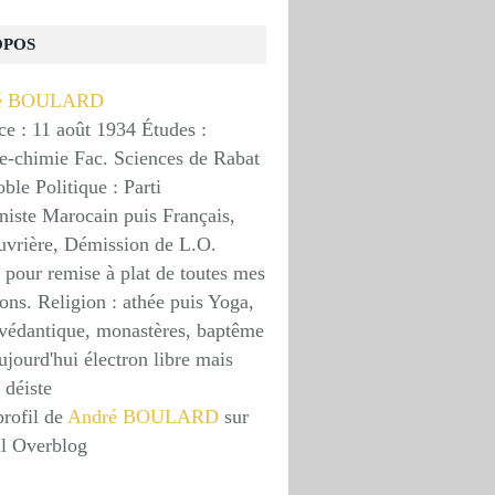
OPOS
ce : 11 août 1934 Études :
e-chimie Fac. Sciences de Rabat
le Politique : Parti
ste Marocain puis Français,
uvrière, Démission de L.O.
 pour remise à plat de toutes mes
ons. Religion : athée puis Yoga,
védantique, monastères, baptême
ujourd'hui électron libre mais
 déiste
profil de
André BOULARD
sur
il Overblog