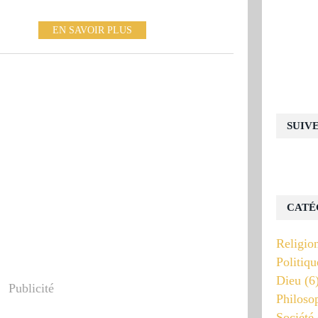
EN SAVOIR PLUS
SUIV
CATÉ
Religio
Politiqu
Dieu
(6
Publicité
Philoso
Société