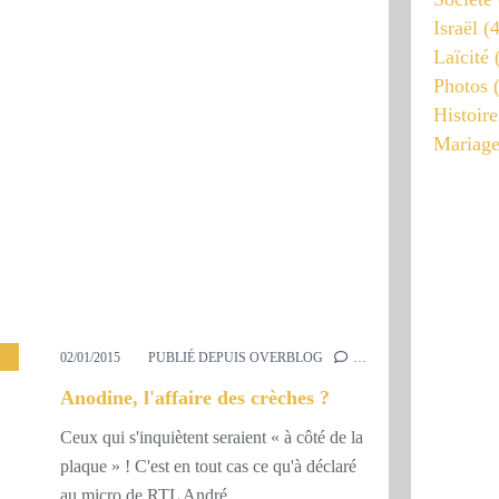
Israël
(4
Laïcité
(
Photos
(
Histoire
Mariag
OLITIQUE
02/01/2015
PUBLIÉ DEPUIS OVERBLOG
…
Anodine, l'affaire des crèches ?
Ceux qui s'inquiètent seraient « à côté de la
plaque » ! C'est en tout cas ce qu'à déclaré
au micro de RTL André...