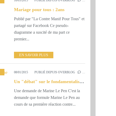
10/05/2015
PUBLIÉ DEPUIS OVERBLOG
…
Mariage pour tous : 2ans
Publié par "La Contre Manif Pour Tous" et
partagé sur Facebook Ce pseudo-
diagramme a suscité de ma part ce
premier...
EN SAVOIR PLUS
08/01/2015
PUBLIÉ DEPUIS OVERBLOG
…
Un "débat" sur le fondamentalisme islamique ?
Une demande de Marine Le Pen C'est la
demande que formule Marine Le Pen au
cours de sa première réaction contre...