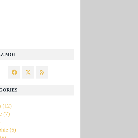
EZ-MOI
GORIES
n
(12)
e
(7)
)
phie
(6)
(5)