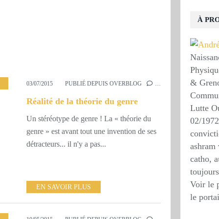
À PR
Naissan
Physiqu
& Grenob
,
SOCIÉTÉ
03/07/2015
PUBLIÉ DEPUIS OVERBLOG
…
Communi
Réalité de la théorie du genre
Lutte O
Un stéréotype de genre ! La « théorie du
02/1972
genre » est avant tout une invention de ses
convicti
détracteurs... il n'y a pas...
ashram 
catho, a
toujours
Voir le 
EN SAVOIR PLUS
le porta