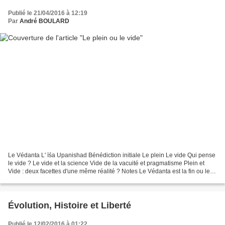
Publié le 21/04/2016 à 12:19
Par
André BOULARD
Le Védanta L' īśa Upanishad Bénédiction initiale Le plein Le vide Qui pense
le vide ? Le vide et la science Vide de la vacuité et pragmatisme Plein et
Vide : deux facettes d'une même réalité ? Notes Le Védanta est la fin ou le
couronnement du Véda, ensemble...
Évolution, Histoire et Liberté
Publié le 12/02/2016 à 01:22