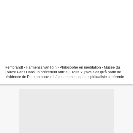
Rembrandt - Harmensz van Rijn - Philosophe en méditation - Musée du
Louvre Paris Dans un précédent article, Croire ?, j'avais dit qu'à partir de
l'évidence de Dieu on pouvait bâtir une philosophie spiritualiste cohérente
avec notre expérience de la vie....