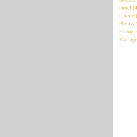
Israël
(4
Laïcité
(
Photos
(
Histoire
Mariag