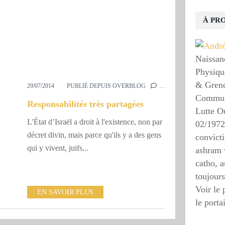
À PR
Naissan
Physiqu
& Grenob
29/07/2014
PUBLIÉ DEPUIS OVERBLOG
…
Communi
Responsabilités très partagées
Lutte O
L'État d’Israël a droit à l'existence, non par
02/1972
décret divin, mais parce qu'ils y a des gens
convicti
qui y vivent, juifs...
ashram 
catho, a
toujours
Voir le 
EN SAVOIR PLUS
le porta