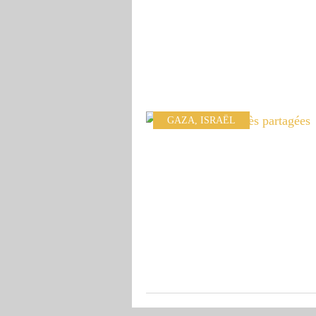
GAZA
,
ISRAËL