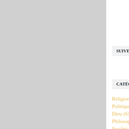
SUIV
CATÉ
Religio
Politiqu
Dieu
(6
Philoso
Société