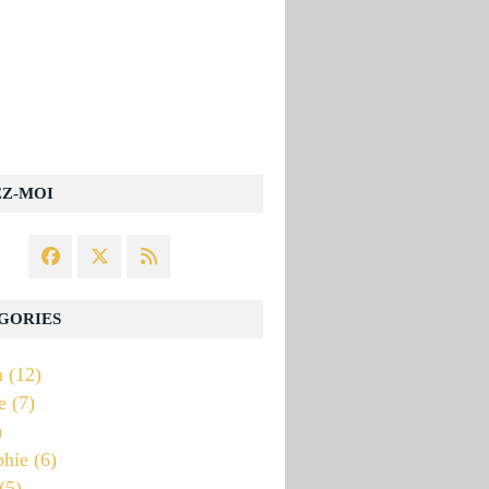
EZ-MOI
GORIES
n
(12)
e
(7)
)
phie
(6)
(5)