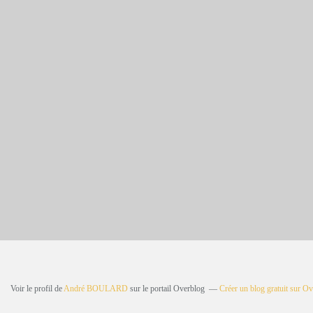
Voir le profil de
André BOULARD
sur le portail Overblog
Créer un blog gratuit sur O