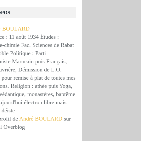
OPOS
ce : 11 août 1934 Études :
e-chimie Fac. Sciences de Rabat
le Politique : Parti
ste Marocain puis Français,
uvrière, Démission de L.O.
 pour remise à plat de toutes mes
ons. Religion : athée puis Yoga,
védantique, monastères, baptême
ujourd'hui électron libre mais
 déiste
profil de
André BOULARD
sur
il Overblog